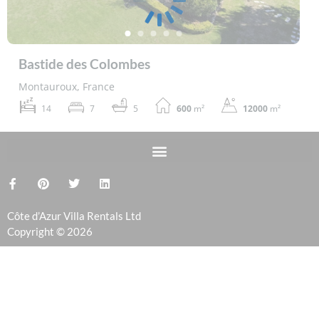
Bastide des Colombes
Montauroux, France
14
7
5
600
m²
12000
m²
Côte d’Azur Villa Rentals Ltd
Copyright © 2026